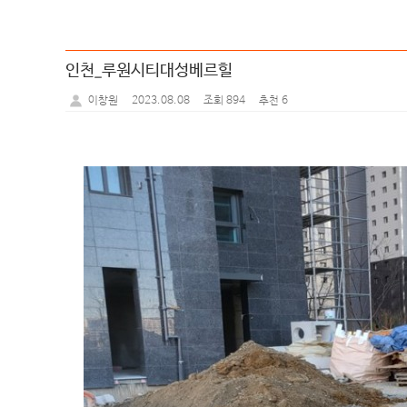
인천_루원시티대성베르힐
2023.08.08
조회 894
추천 6
이창원